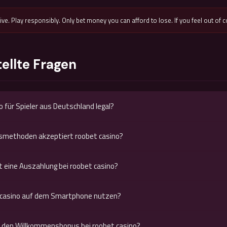
ve. Play responsibly. Only bet money you can afford to lose. If you feel out of c
tellte Fragen
o für Spieler aus Deutschland legal?
smethoden akzeptiert roobet casino?
t eine Auszahlung bei roobet casino?
t casino auf dem Smartphone nutzen?
ch den Willkommensbonus bei roobet casino?