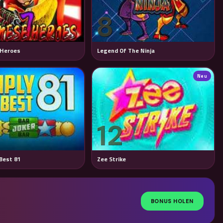
8
 Heroes
Legend Of The Ninja
Neu
12
Best 81
Zee Strike
BONUS HOLEN