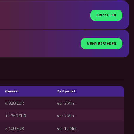
EINZAHLEN
MEHR ERFAHREN
Gewinn
Zeitpunkt
4.820 EUR
vor 2 Min.
11.350 EUR
vor 7 Min.
2.100 EUR
vor 12 Min.