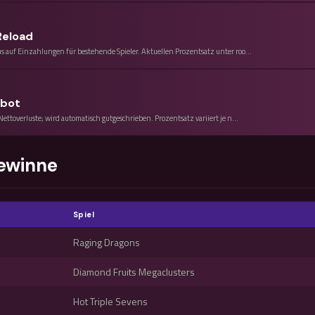
Reload
 auf Einzahlungen für bestehende Spieler. Aktuellen Prozentsatz unter roo…
bot
ettoverluste; wird automatisch gutgeschrieben. Prozentsatz variiert je n…
Gewinne
Spiel
Raging Dragons
Diamond Fruits Megaclusters
Hot Triple Sevens