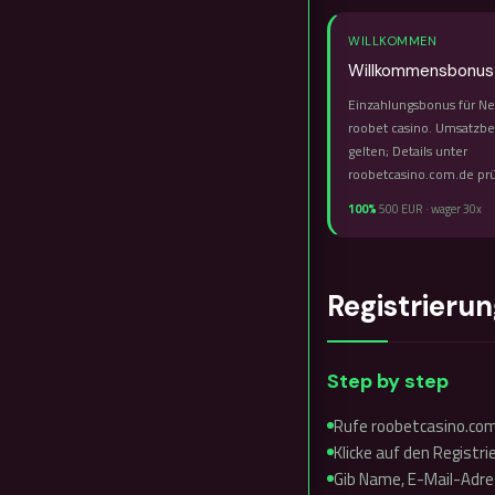
WILLKOMMEN
Willkommensbonus
Einzahlungsbonus für Ne
roobet casino. Umsatzb
gelten; Details unter
roobetcasino.com.de prü
100%
500 EUR · wager 30x
Registrierun
Step by step
Rufe roobetcasino.com
Klicke auf den Registr
Gib Name, E-Mail-Adre