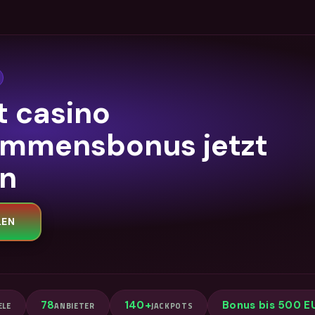
t casino
ommensbonus jetzt
rn
LEN
78
140+
Bonus bis 500 E
ELE
ANBIETER
JACKPOTS