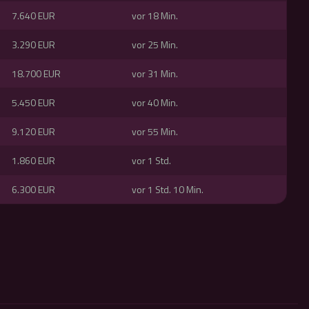
7.640 EUR
vor 18 Min.
3.290 EUR
vor 25 Min.
18.700 EUR
vor 31 Min.
5.450 EUR
vor 40 Min.
9.120 EUR
vor 55 Min.
1.860 EUR
vor 1 Std.
6.300 EUR
vor 1 Std. 10 Min.