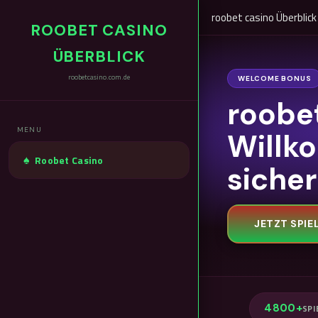
roobet casino Überblick
ROOBET CASINO
ÜBERBLICK
roobetcasino.com.de
WELCOME BONUS
roobe
MENU
Willk
♠
Roobet Casino
siche
JETZT SPIE
4800+
SPI