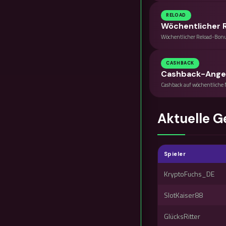
RELOAD
Wöchentlicher 
Wöchentlicher Reload-Bonus
CASHBACK
Cashback-Ange
Cashback auf wöchentliche N
Aktuelle 
Spieler
KryptoFuchs_DE
SlotKaiser88
GlücksRitter