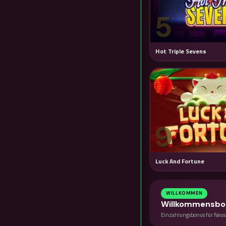
5
Hot Triple Sevens
9
Luck And Fortune
WILLKOMMEN
Willkommensbo
Einzahlungsbonus für Neusp