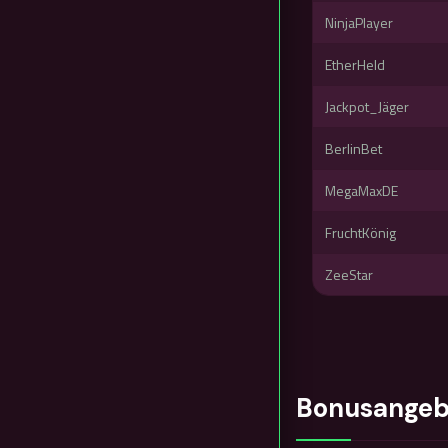
NinjaPlayer
EtherHeld
Jackpot_Jäger
BerlinBet
MegaMaxDE
FruchtKönig
ZeeStar
Bonusangeb