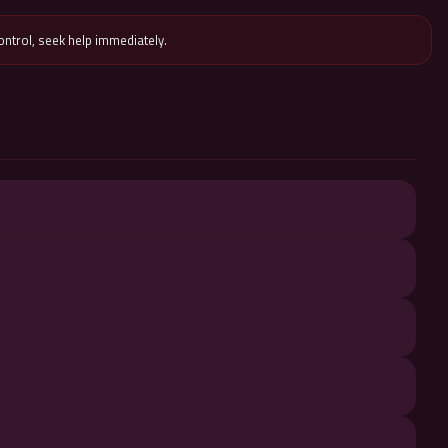
ontrol, seek help immediately.