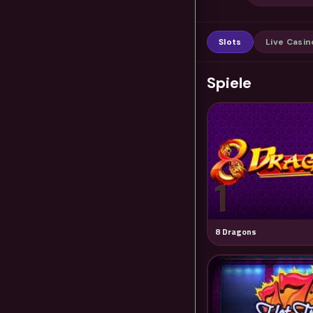
Slots
Live Casin
Spiele
1
8 Dragons