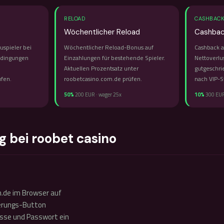
RELOAD
CASHBAC
Wöchentlicher Reload
Cashba
uspieler bei
Wöchentlicher Reload-Bonus auf
Cashback a
edingungen
Einzahlungen für bestehende Spieler.
Nettoverlu
Aktuellen Prozentsatz unter
gutgeschrie
fen.
roobetcasino.com.de prüfen.
nach VIP-S
50%
200 EUR · wager 25x
10%
300 EUR
g bei roobet casino
.de im Browser auf
ierungs-Button
sse und Passwort ein