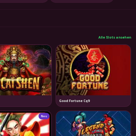
Alle Slots ansehen
4
Good Fortune Cq9
Neu